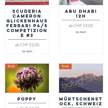
Scuderia
Abu Dhabi
Schnellansicht
Schnellansicht
Cameron
12h
Glickenhaus
Sale-Preis
ab
CHF 53.00
Ferrari P4/5
Competizion
inkl. MwSt
e #3
Sale-Preis
ab
CHF 53.00
inkl. MwSt
Druck
Druck
Poppy
Mürtschenst
Schnellansicht
Schnellansicht
ock, Schweiz