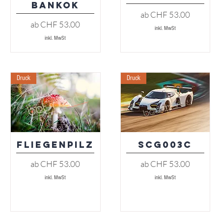
Bankok
Sale-Preis
ab
CHF 53.00
Sale-Preis
ab
CHF 53.00
inkl. MwSt
inkl. MwSt
Druck
Druck
Fliegenpilz
SCG003C
Schnellansicht
Schnellansicht
Sale-Preis
Sale-Preis
ab
CHF 53.00
ab
CHF 53.00
inkl. MwSt
inkl. MwSt