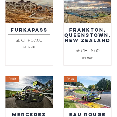
Furkapass
Frankton,
Schnellansicht
Schnellansicht
Queenstown,
Sale-Preis
ab
CHF 57.00
New Zealand
inkl. MwSt
Sale-Preis
ab
CHF 8.00
inkl. MwSt
Druck
Druck
Mercedes
Eau Rouge
Schnellansicht
Schnellansicht