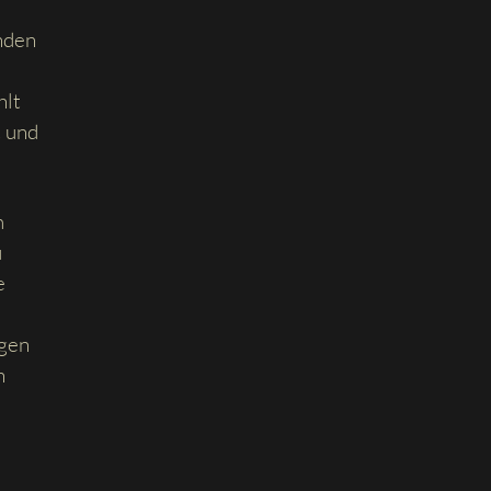
nden
hlt
t und
m
u
e
ngen
n