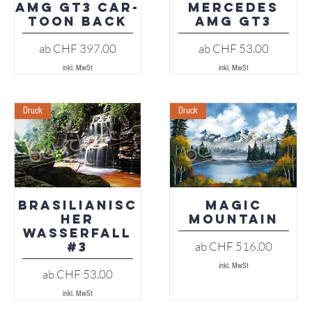
AMG GT3 Car-
Mercedes
Toon Back
AMG GT3
Sale-Preis
Sale-Preis
ab
CHF 397.00
ab
CHF 53.00
inkl. MwSt
inkl. MwSt
Druck
Druck
Brasilianisc
Magic
Schnellansicht
Schnellansicht
her
Mountain
Wasserfall
Sale-Preis
ab
CHF 516.00
#3
inkl. MwSt
Sale-Preis
ab
CHF 53.00
inkl. MwSt