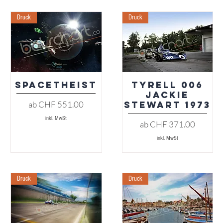
Druck
Druck
Spacetheist
Tyrell 006
Schnellansicht
Schnellansicht
Jackie
Sale-Preis
ab
CHF 551.00
Stewart 1973
inkl. MwSt
Sale-Preis
ab
CHF 371.00
inkl. MwSt
Druck
Druck