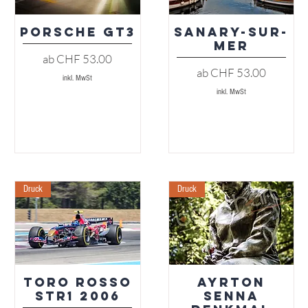
Porsche GT3
Sanary-sur-
Schnellansicht
Schnellansicht
Mer
Sale-Preis
ab
CHF 53.00
Sale-Preis
ab
CHF 53.00
inkl. MwSt
inkl. MwSt
Druck
Druck
Toro Rosso
Ayrton
Schnellansicht
Schnellansicht
STR1 2006
Senna