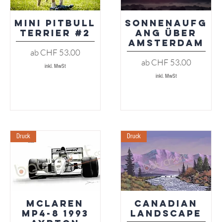
Mini Pitbull
Sonnenaufg
Schnellansicht
Schnellansicht
Terrier #2
ang über
Amsterdam
Sale-Preis
ab
CHF 53.00
Sale-Preis
ab
CHF 53.00
inkl. MwSt
inkl. MwSt
Druck
Druck
McLaren
Canadian
Schnellansicht
Schnellansicht
MP4-8 1993
Landscape