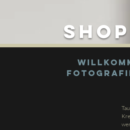
Sho
Willkomm
Fotografie
Tau
Kre
wer