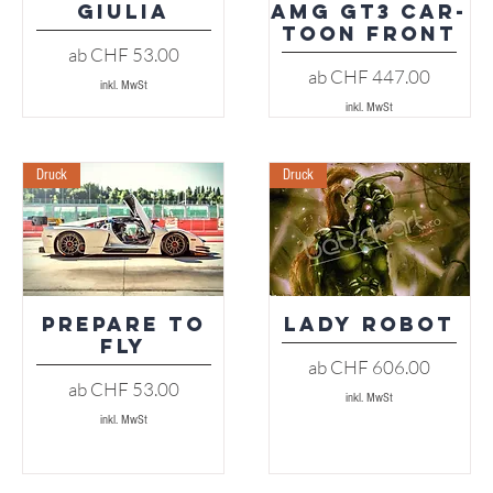
Giulia
AMG GT3 Car-
Toon Front
Sale-Preis
ab
CHF 53.00
Sale-Preis
ab
CHF 447.00
inkl. MwSt
inkl. MwSt
Druck
Druck
Prepare to
Lady Robot
Schnellansicht
Schnellansicht
Fly
Sale-Preis
ab
CHF 606.00
Sale-Preis
ab
CHF 53.00
inkl. MwSt
inkl. MwSt