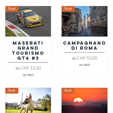
Druck
Druck
Maserati
Campagnano
Schnellansicht
Schnellansicht
Grand
di roma
Tourismo
Sale-Preis
ab
CHF 53.00
GT4 #3
inkl. MwSt
Sale-Preis
ab
CHF 53.00
inkl. MwSt
Druck
Druck