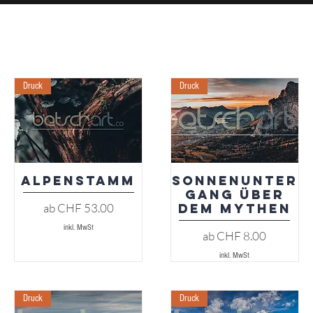
Druck
Druck
Alpenstamm
Sonnenunter
Schnellansicht
Schnellansicht
gang über
Sale-Preis
ab
CHF 53.00
dem Mythen
inkl. MwSt
Sale-Preis
ab
CHF 8.00
inkl. MwSt
Druck
Druck