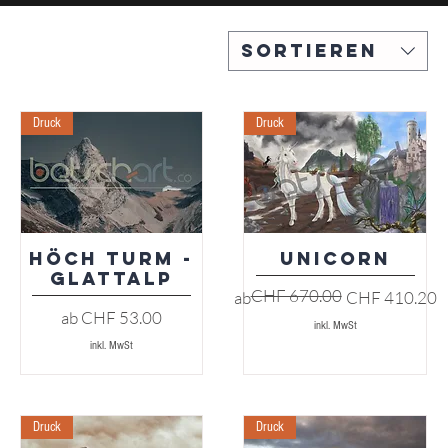
Sortieren
Druck
Druck
Höch Turm -
Unicorn
Schnellansicht
Schnellansicht
Glattalp
CHF 670.00
Standardpreis
Sale-Preis
ab
CHF 410.20
Sale-Preis
ab
CHF 53.00
inkl. MwSt
inkl. MwSt
Druck
Druck