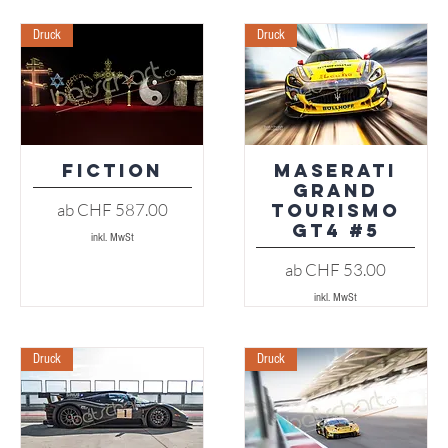
Druck
Druck
Fiction
Maserati
Schnellansicht
Schnellansicht
Grand
Sale-Preis
ab
CHF 587.00
Tourismo
GT4 #5
inkl. MwSt
Sale-Preis
ab
CHF 53.00
inkl. MwSt
Druck
Druck