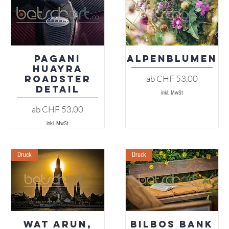
Pagani
Alpenblumen
Schnellansicht
Schnellansicht
Huayra
Sale-Preis
ab
CHF 53.00
Roadster
Detail
inkl. MwSt
Sale-Preis
ab
CHF 53.00
inkl. MwSt
Druck
Druck
Wat Arun,
Bilbos Bank
Schnellansicht
Schnellansicht