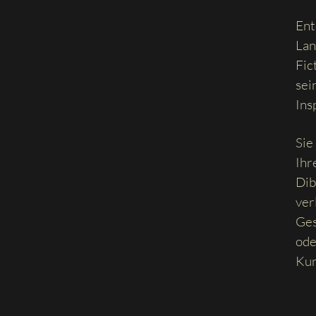
Ent
Lan
Fic
sei
Ins
Sie
Ihr
Dib
ver
Ges
ode
Kun