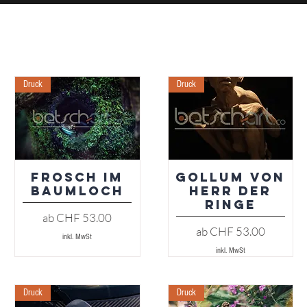
Druck
Druck
Frosch im
Gollum von
Schnellansicht
Schnellansicht
Baumloch
Herr der
Ringe
Sale-Preis
ab
CHF 53.00
Sale-Preis
ab
CHF 53.00
inkl. MwSt
inkl. MwSt
Druck
Druck