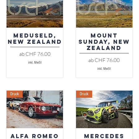
Meduseld,
Mount
Schnellansicht
Schnellansicht
New Zealand
Sunday, New
Zealand
Sale-Preis
ab
CHF 76.00
Sale-Preis
ab
CHF 76.00
inkl. MwSt
inkl. MwSt
Druck
Druck
Alfa Romeo
Mercedes
Schnellansicht
Schnellansicht