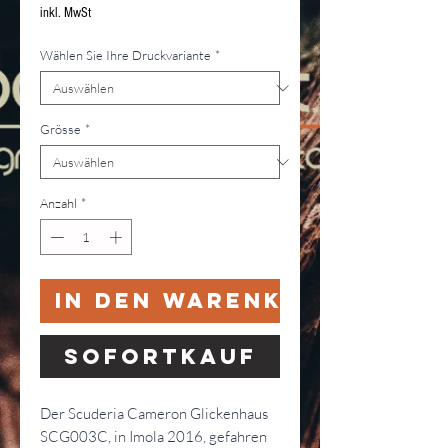
Preis
inkl. MwSt
Wählen Sie Ihre Druckvariante
*
Grösse
*
Anzahl
*
In den Warenkorb
Sofortkauf
Der Scuderia Cameron Glickenhaus
SCG003C, in Imola 2016, gefahren