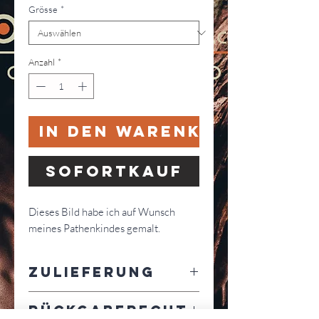
Grösse
*
Anzahl
*
In den Warenkorb
Sofortkauf
Dieses Bild habe ich auf Wunsch
meines Pathenkindes gemalt.
Zulieferung
Lieferung in 6-7 Werktagen
Rückgaberecht